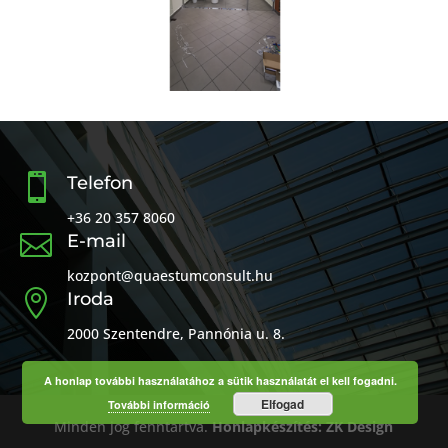

Telefon
+36 20 357 8060

E-mail
kozpont@quaestumconsult.hu

Iroda
2000 Szentendre, Pannónia u. 8.
A honlap további használatához a sütik használatát el kell fogadni.
Elfogad
További információ
Minden jog fenntartva.
Honlapkészítés: ZK Design