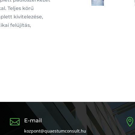
al. Teljes körű
lett kivitelezése,
ai felújítás,


E-mail
kozpont@quaestumconsult.hu