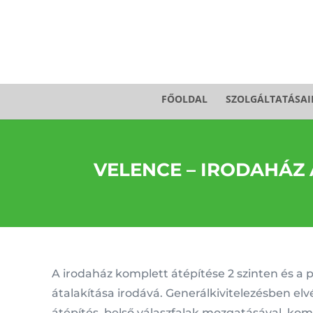
FŐOLDAL
SZOLGÁLTATÁSAI
VELENCE – IRODAHÁZ 
A irodaház komplett átépítése 2 szinten és a 
átalakítása irodává. Generálkivitelezésben elv
átépítés, belső válaszfalak mozgatásával, ko