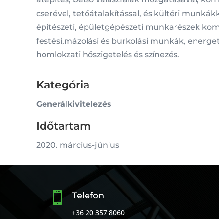
cserével, tetőátalakítással, és kültéri munkákk
építészeti, épületgépészeti munkarészek komp
festési,mázolási és burkolási munkák, energetik
homlokzati hőszigetelés és színezés.
Kategória
Generálkivitelezés
Időtartam
2020. március-június

Telefon
+36 20 357 8060