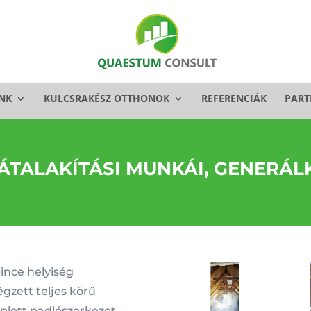
NK
KULCSRAKÉSZ OTTHONOK
REFERENCIÁK
PART
ÁTALAKÍTÁSI MUNKÁI, GENERÁL
pince helyiség
égzett teljes körű
mplett padlószerkezet