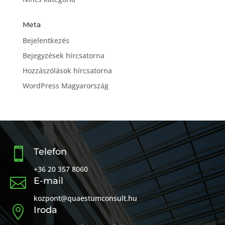
Meta
Bejelentkezés
Bejegyzések hírcsatorna
Hozzászólások hírcsatorna
WordPress Magyarország

Telefon
+36 20 357 8060

E-mail
kozpont@quaestumconsult.hu

Iroda