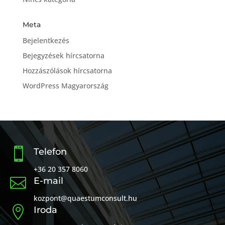
Meta
Bejelentkezés
Bejegyzések hírcsatorna
Hozzászólások hírcsatorna
WordPress Magyarország

Telefon
+36 20 357 8060

E-mail
kozpont@quaestumconsult.hu

Iroda